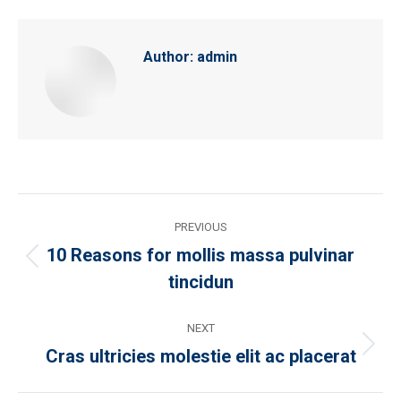
Author:
admin
Post
PREVIOUS
navigation
10 Reasons for mollis massa pulvinar
Previous
tincidun
post:
NEXT
Cras ultricies molestie elit ac placerat
Next
post: